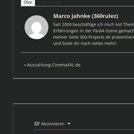
Über
Letzte Artikel
Marco Jahnke (360rulez)
Seit 2009 beschäftige ich mich mit The
Erfahrungen in der Paid4-Szene gemacht
meiner Seite 360-Projects.de präsentier
und biete dir noch vieles mehr!
Beitragsnavigation
Vorheriger
Auszahlung CinemaXXL.de
Beitrag:
Abonnieren