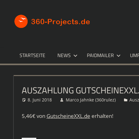
Zum
Inhalt
360-
Die
springen
besten
PROJECT
Paid4-
Seiten
im
STARTSEITE
NEWS
PAIDMAILER
UM
Netz
AUSZAHLUNG GUTSCHEINEXXL
8. Juni 2018
Marco Jahnke (360rulez)
Aus
5,46€ von
GutscheineXXL.de
erhalten!