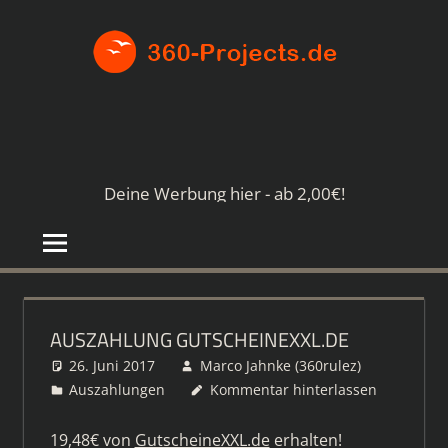
Zum
360-
Inhalt
springen
PROJE
Die
besten
Paid4-
Seiten
Deine Werbung hier - ab 2,00€!
im
Netz
AUSZAHLUNG GUTSCHEINEXXL.DE
26. Juni 2017
Marco Jahnke (360rulez)
Auszahlungen
Kommentar hinterlassen
19,48€ von
GutscheineXXL.de
erhalten!