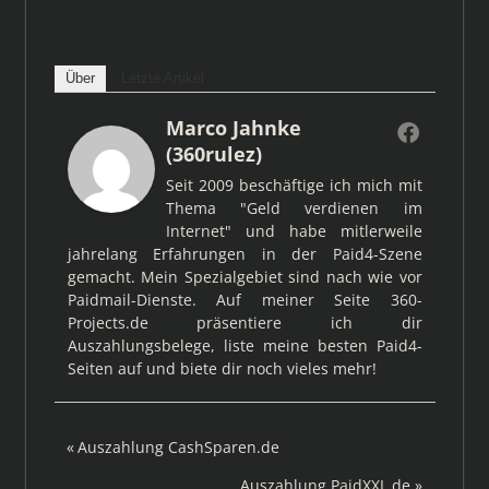
Über
Letzte Artikel
Marco Jahnke
(360rulez)
Seit 2009 beschäftige ich mich mit
Thema "Geld verdienen im
Internet" und habe mitlerweile
jahrelang Erfahrungen in der Paid4-Szene
gemacht. Mein Spezialgebiet sind nach wie vor
Paidmail-Dienste. Auf meiner Seite 360-
Projects.de präsentiere ich dir
Auszahlungsbelege, liste meine besten Paid4-
Seiten auf und biete dir noch vieles mehr!
Beitragsnavigation
Vorheriger
Auszahlung CashSparen.de
Beitrag:
Nächster
Auszahlung PaidXXL.de