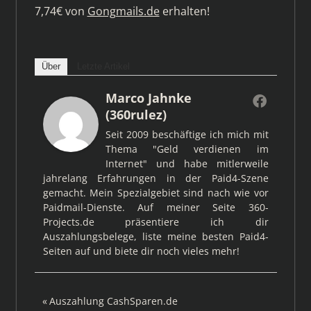
7,74€ von
Gongmails.de
erhalten!
Über
Letzte Artikel
Marco Jahnke
(360rulez)
Seit 2009 beschäftige ich mich mit
Thema "Geld verdienen im
Internet" und habe mitlerweile
jahrelang Erfahrungen in der Paid4-Szene
gemacht. Mein Spezialgebiet sind nach wie vor
Paidmail-Dienste. Auf meiner Seite 360-
Projects.de präsentiere ich dir
Auszahlungsbelege, liste meine besten Paid4-
Seiten auf und biete dir noch vieles mehr!
Beitragsnavigation
Vorheriger
Auszahlung CashSparen.de