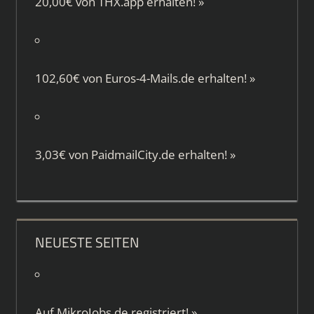
20,00€ von
THX.app
erhalten!
»
102,60€ von
Euros-4-Mails.de
erhalten!
»
3,03€ von
PaidmailCity.de
erhalten!
»
NEUESTE SEITEN
Auf
MikroJobs.de
registriert!
»