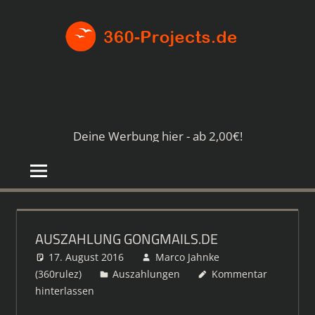
Zum
360-
Inhalt
springen
PROJE
Die
besten
Paid4-
Seiten
Deine Werbung hier - ab 2,00€!
im
Netz
AUSZAHLUNG GONGMAILS.DE
17. August 2016
Marco Jahnke
(360rulez)
Auszahlungen
Kommentar
hinterlassen