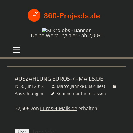
Zum
360-
Inhalt
springen
PROJE
Die
besten
Deine Werbung hier - ab 2,00€!
Paid4-
Seiten
im
Netz
AUSZAHLUNG EUROS-4-MAILS.DE
8. Juni 2018
Marco Jahnke (360rulez)
Auszahlungen
Kommentar hinterlassen
32,50€ von
Euros-4-Mails.de
erhalten!
Über
Letzte Artikel