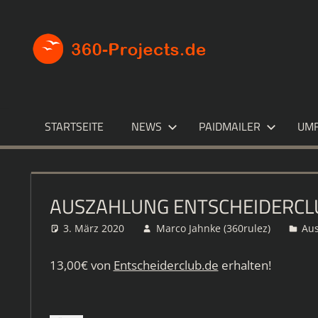
Zum
Inhalt
360-
Die
springen
besten
PROJECT
Paid4-
Seiten
im
STARTSEITE
NEWS
PAIDMAILER
UM
Netz
AUSZAHLUNG ENTSCHEIDERCL
3. März 2020
Marco Jahnke (360rulez)
Au
13,00€ von
Entscheiderclub.de
erhalten!