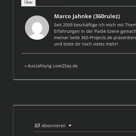
Über
Letzte Artikel
Marco Jahnke (360rulez)
Seit 2009 beschäftige ich mich mit The
Erfahrungen in der Paid4-Szene gemacht
meiner Seite 360-Projects.de präsentier
und biete dir noch vieles mehr!
Beitragsnavigation
Vorheriger
Auszahlung Love2Say.de
Beitrag:
Abonnieren