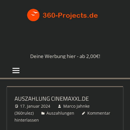
Zum
360-
Inhalt
springen
PROJE
Die
besten
Paid4-
Seiten
Deine Werbung hier - ab 2,00€!
im
Netz
AUSZAHLUNG CINEMAXXL.DE
17. Januar 2024
Marco Jahnke
(360rulez)
Auszahlungen
Kommentar
hinterlassen