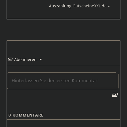
Beitrag:
Nächster
Auszahlung GutscheineXXL.de
Beitrag:
Abonnieren
0
KOMMENTARE