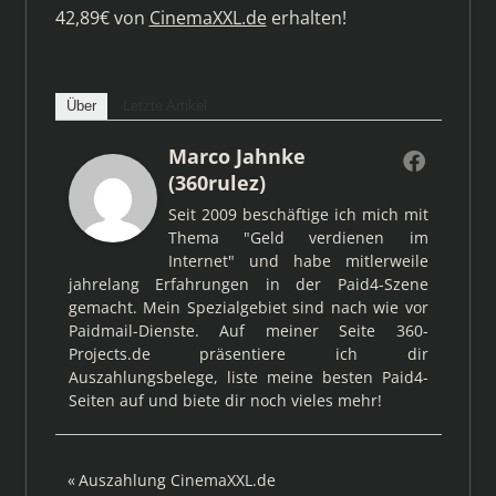
42,89€ von
CinemaXXL.de
erhalten!
Über
Letzte Artikel
Marco Jahnke
(360rulez)
Seit 2009 beschäftige ich mich mit
Thema "Geld verdienen im
Internet" und habe mitlerweile
jahrelang Erfahrungen in der Paid4-Szene
gemacht. Mein Spezialgebiet sind nach wie vor
Paidmail-Dienste. Auf meiner Seite 360-
Projects.de präsentiere ich dir
Auszahlungsbelege, liste meine besten Paid4-
Seiten auf und biete dir noch vieles mehr!
Beitragsnavigation
Vorheriger
Auszahlung CinemaXXL.de