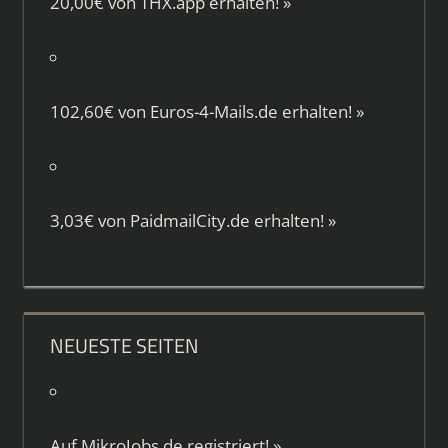
20,00€ von
THX.app
erhalten!
»
102,60€ von
Euros-4-Mails.de
erhalten!
»
3,03€ von
PaidmailCity.de
erhalten!
»
NEUESTE SEITEN
Auf
MikroJobs.de
registriert!
»