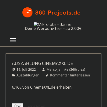
Zum
360-
Inhalt
springen
PROJE
Die
besten
Deine Werbung hier - ab 2,00€!
Paid4-
Seiten
im
Netz
AUSZAHLUNG CINEMAXXL.DE
19. Juli 2022
Marco Jahnke (360rulez)
Auszahlungen
Kommentar hinterlassen
6,16€ von
CinemaXXL.de
erhalten!
Über
Letzte Artikel