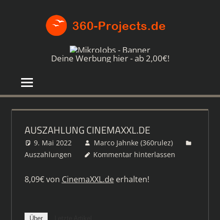
Zum
360-
Inhalt
springen
PROJE
Die
besten
Deine Werbung hier - ab 2,00€!
Paid4-
Seiten
im
Netz
AUSZAHLUNG CINEMAXXL.DE
9. Mai 2022
Marco Jahnke (360rulez)
Auszahlungen
Kommentar hinterlassen
8,09€ von
CinemaXXL.de
erhalten!
Über
Letzte Artikel