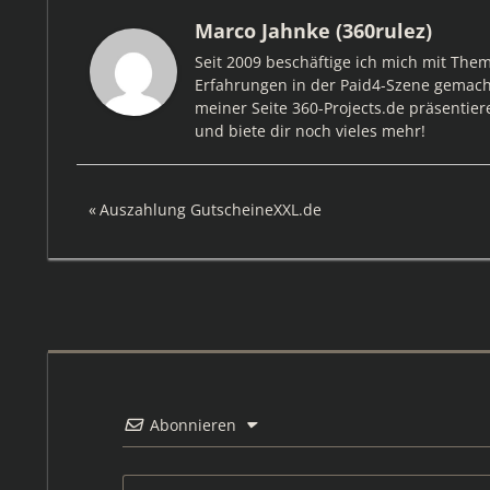
Marco Jahnke (360rulez)
Seit 2009 beschäftige ich mich mit The
Erfahrungen in der Paid4-Szene gemacht
meiner Seite 360-Projects.de präsentier
und biete dir noch vieles mehr!
Beitragsnavigation
Vorheriger
Auszahlung GutscheineXXL.de
Beitrag:
Abonnieren