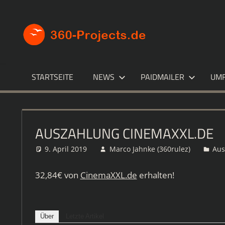
Zum
Inhalt
360-
Die
springen
besten
PROJECT
Paid4-
Seiten
im
STARTSEITE
NEWS
PAIDMAILER
UM
Netz
AUSZAHLUNG CINEMAXXL.DE
9. April 2019
Marco Jahnke (360rulez)
Aus
32,84€ von
CinemaXXL.de
erhalten!
Über
Letzte Artikel