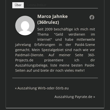
Über
Letzte Artikel
Marco Jahnke
(360rulez)
Seit 2009 beschäftige ich mich mit
Thema "Geld verdienen im
Internet" und habe mitlerweile
jahrelang Erfahrungen in der Paid4-Szene
gemacht. Mein Spezialgebiet sind nach wie vor
Paidmail-Dienste. Auf meiner Seite 360-
Projects.de präsentiere ich dir
Auszahlungsbelege, liste meine besten Paid4-
Seiten auf und biete dir noch vieles mehr!
Beitragsnavigation
Vorheriger
Auszahlung Wirb-oder-Stirb.eu
Beitrag:
Nächster
Auszahlung Payrate.de
Beitrag: