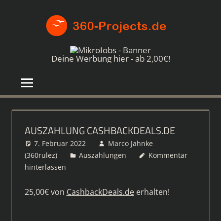
Zum
360-
Inhalt
springen
PROJE
Die
besten
Deine Werbung hier - ab 2,00€!
Paid4-
Seiten
im
Netz
AUSZAHLUNG CASHBACKDEALS.DE
7. Februar 2022
Marco Jahnke
(360rulez)
Auszahlungen
Kommentar
hinterlassen
25,00€ von
CashbackDeals.de
erhalten!