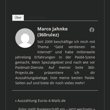
Über
Letzte Artikel
Marco Jahnke
(360rulez)
Seit 2009 beschäftige ich mich mit
Thema "Geld verdienen im
Internet" und habe mitlerweile
jahrelang Erfahrungen in der Paid4-Szene
gemacht. Mein Spezialgebiet sind nach wie vor
Paidmail-Dienste. Auf meiner Seite 360-
Projects.de präsentiere ich dir
Auszahlungsbelege, liste meine besten Paid4-
Seiten auf und biete dir noch vieles mehr!
Beitragsnavigation
Vorheriger
Auszahlung Euros-4-Mails.de
Beitrag:
Nächster
Fidor stellt Bankgeschäft ein – jetzt wechseln