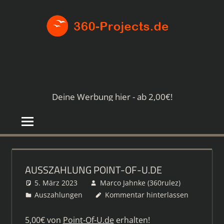
Zum
360-
Inhalt
springen
PROJE
Die
besten
Paid4-
Seiten
Deine Werbung hier - ab 2,00€!
im
Netz
AUSSZAHLUNG POINT-OF-U.DE
5. März 2023
Marco Jahnke (360rulez)
Auszahlungen
Kommentar hinterlassen
5,00€ von
Point-Of-U.de
erhalten!