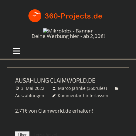
Zum
360-
Inhalt
springen
PROJE
Die
besten
Deine Werbung hier - ab 2,00€!
Paid4-
Seiten
im
Netz
AUSAHLUNG CLAIMWORLD.DE
3. Mai 2022
Marco Jahnke (360rulez)
Auszahlungen
Kommentar hinterlassen
2,71€ von
Claimworld.de
erhalten!
Über
Letzte Artikel