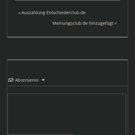
Beitragsnavigation
Vorheriger
Auszahlung Entscheiderclub.de
Beitrag:
Nächster
Meinungsclub.de hinzugefügt
Beitrag:
Abonnieren