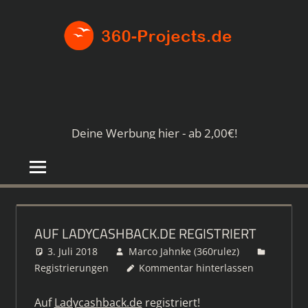
Zum
360-
Inhalt
springen
PROJE
Die
besten
Paid4-
Seiten
Deine Werbung hier - ab 2,00€!
im
Netz
AUF LADYCASHBACK.DE REGISTRIERT
3. Juli 2018
Marco Jahnke (360rulez)
Registrierungen
Kommentar hinterlassen
Auf
Ladycashback.de
registriert!